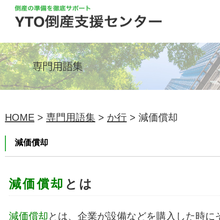
HOME
>
専門用語集
>
か行
> 減価償却
減価償却
減価償却
とは
減価償却
とは、企業が設備などを購入した時に