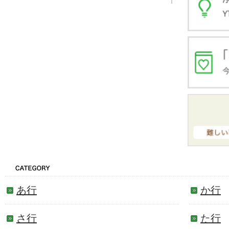
あ行
か行
さ行
た行