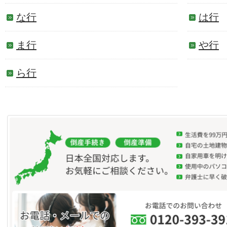
な行
は行
ま行
や行
ら行