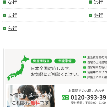
な行
は行
ま行
や行
ら行