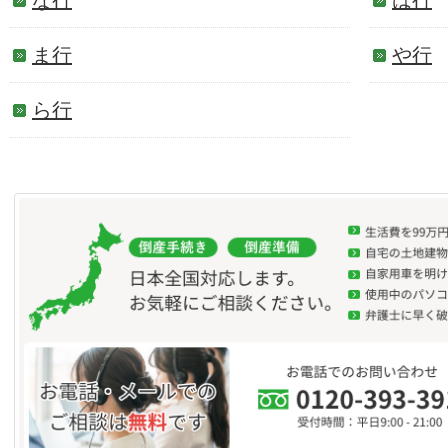
な行
は行
ま行
や行
ら行