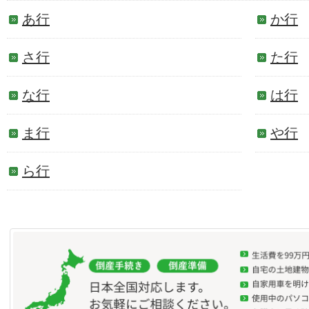
あ行
か行
さ行
た行
な行
は行
ま行
や行
ら行