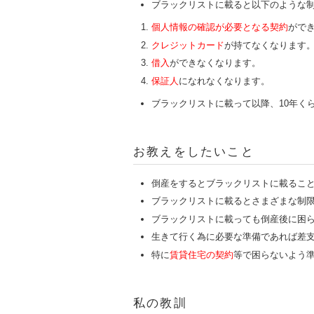
ブラックリストに載ると以下のような
個人情報の確認が必要となる契約
がで
クレジットカード
が持てなくなります
借入
ができなくなります。
保証人
になれなくなります。
ブラックリストに載って以降、10年く
お教えをしたいこと
倒産をするとブラックリストに載るこ
ブラックリストに載るとさまざまな制
ブラックリストに載っても倒産後に困
生きて行く為に必要な準備であれば差
特に
賃貸住宅の契約
等で困らないよう
私の教訓