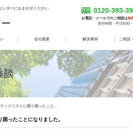
センターにおまかせください
0120-393-3
お電話・メールでのご相談は
無
受付時間：平日9:00 - 2
想い
会社概要
解決事例
ご相談
ラックリストに載り困ったこと...
り困ったことになりました。