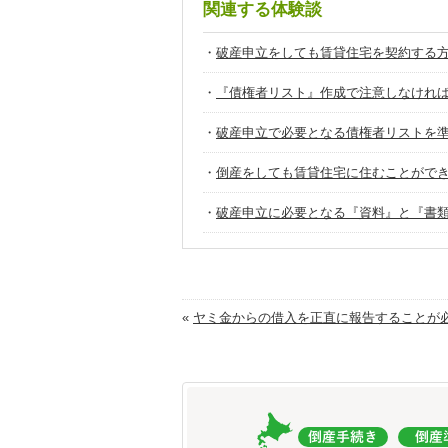
関連する体験談
・
破産申立をしても賃貸住宅を契約する
・
『債権者リスト』作成で注意しなけれ
・
破産申立で必要となる債権者リストを
・
倒産をしても賃貸住宅に住むことがで
・
破産申立に必要となる『資料』と『書
«
ヤミ金からの借入を正直に報告することが必.