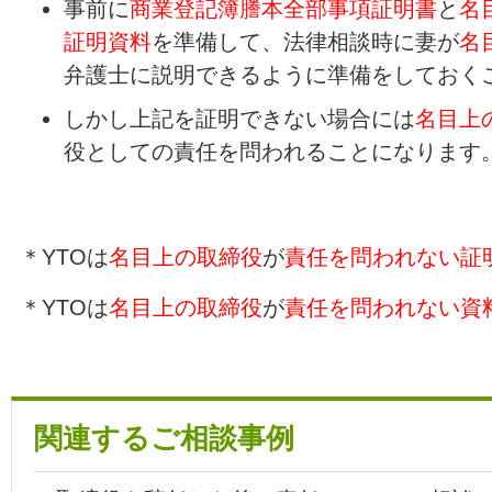
事前に
商業登記簿謄本全部事項証明書
と
名
証明資料
を準備して、法律相談時に妻が
名
弁護士に説明できるように準備をしておく
しかし上記を証明できない場合には
名目上
役としての責任を問われることになります
＊YTOは
名目上の取締役
が
責任を問われない証
＊YTOは
名目上の取締役
が
責任を問われない資
関連するご相談事例