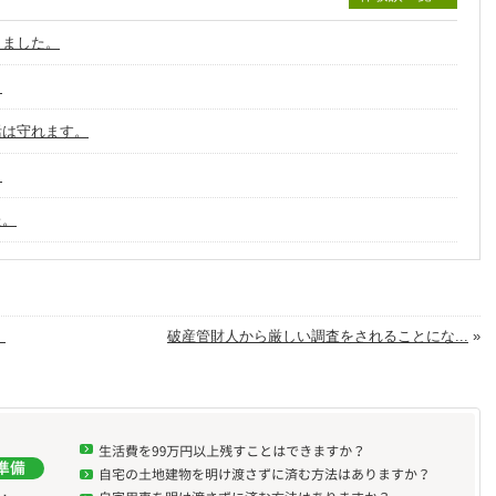
りました。
。
活は守れます。
。
た。
。
破産管財人から厳しい調査をされることにな...
»