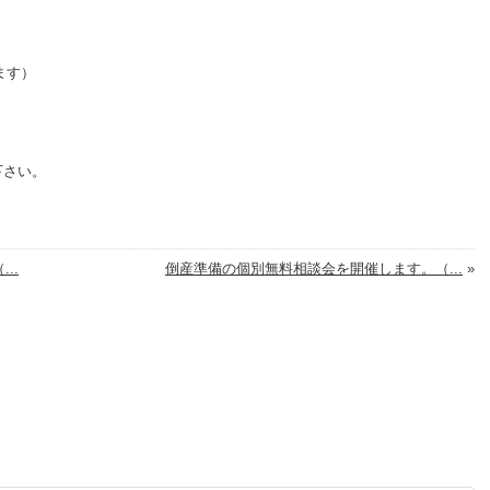
ます）
下さい。
..
倒産準備の個別無料相談会を開催します。（...
»