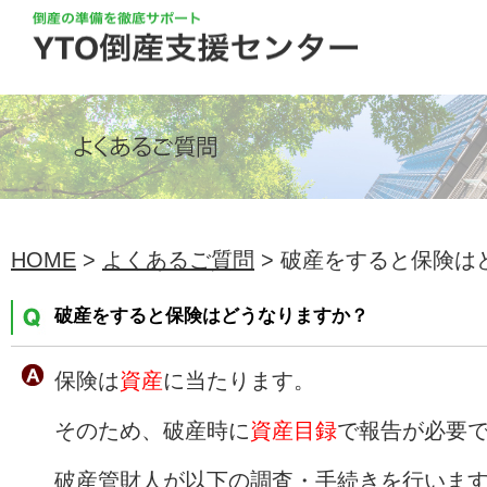
HOME
>
よくあるご質問
> 破産をすると保険は
破産をすると保険はどうなりますか？
保険は
資産
に当たります。
そのため、破産時に
資産目録
で報告が必要
破産管財人が以下の調査・手続きを行いま