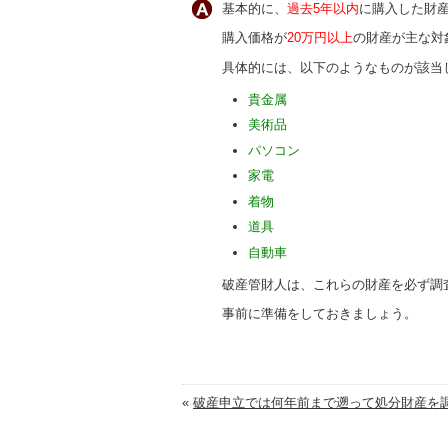
基本的に、
過去5年以内
に購入した財
購入価格が
20万円以上
の財産が主な対
具体的には、以下のようなものが該当
貴金属
美術品
パソコン
家電
着物
道具
自動車
破産管財人は、これらの財産を必ず調
事前に準備をしておきましょう。
«
破産申立では何年前まで遡って処分財産を調.