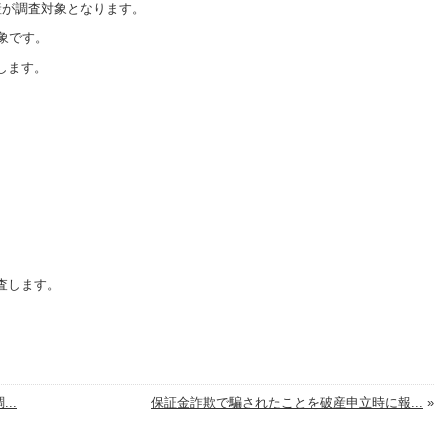
産が調査対象となります。
象です。
します。
査します。
..
保証金詐欺で騙されたことを破産申立時に報...
»