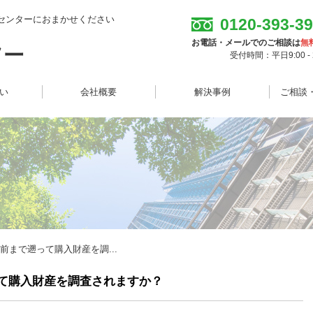
センターにおまかせください
0120-393-3
お電話・メールでのご相談は
無
受付時間：平日9:00 - 2
想い
会社概要
解決事例
ご相談
前まで遡って購入財産を調...
て購入財産を調査されますか？