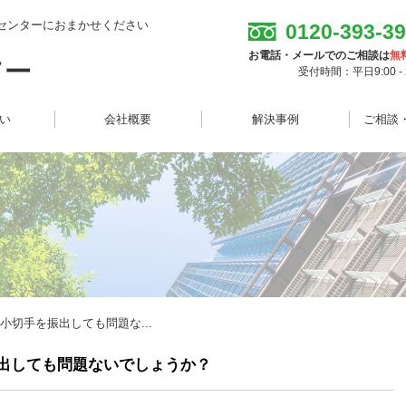
センターにおまかせください
0120-393-3
お電話・メールでのご相談は
無
受付時間：平日9:00 - 2
想い
会社概要
解決事例
ご相談
小切手を振出しても問題な...
出しても問題ないでしょうか？