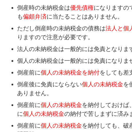
倒産時の未納税金は
優先債権
になりますの
も
偏頗弁済
に当たることはありません。
ただし倒産時の未納税金の債務は
法人と個
りますので注意が必要です。
法人の未納税金は一般的には免責となりま
個人の未納税金は一般的には免責になりま
倒産前に
個人の未納税金を納付
をしても差
倒産後に免責にならない
個人の未納税金
を
ありません。
倒産前に
個人の未納税金
を納付しておけば
に
個人の未納税金
の納付で苦しまずに済み
倒産前に
個人の未納税金
を納付しても、破