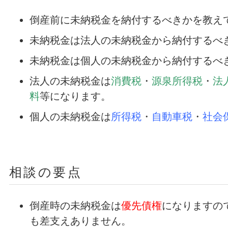
倒産前に未納税金を納付するべきかを教え
未納税金は法人の未納税金から納付するべ
未納税金は個人の未納税金から納付するべ
法人の未納税金は
消費税
・
源泉所得税
・
法
料
等
になります。
個人の未納税金は
所得税
・
自動車税
・
社会
相談の要点
倒産時の未納税金は
優先債権
になりますの
も差支えありません。